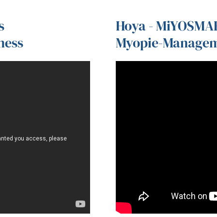
s
Hoya - MiYOSMA
ness
Myopie-Managem