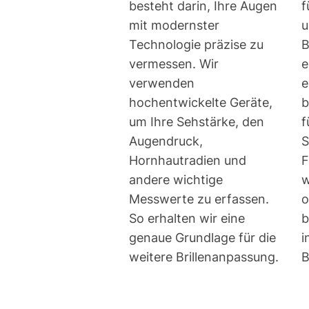
besteht darin, Ihre Augen
f
mit modernster
u
Technologie präzise zu
B
vermessen. Wir
e
verwenden
e
hochentwickelte Geräte,
b
um Ihre Sehstärke, den
f
Augendruck,
S
Hornhautradien und
F
andere wichtige
w
Messwerte zu erfassen.
o
So erhalten wir eine
b
genaue Grundlage für die
i
weitere Brillenanpassung.
B